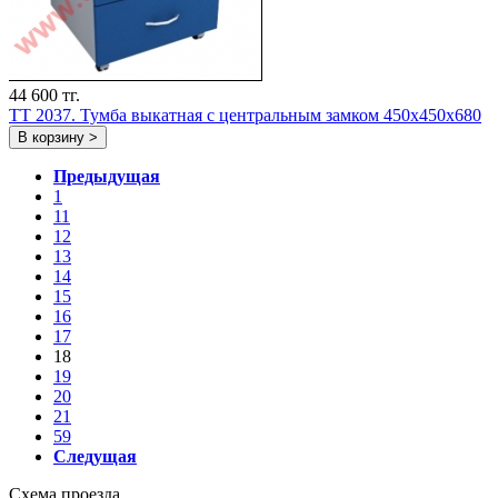
44 600 тг.
TT 2037. Тумба выкатная с центральным замком 450х450х680
В корзину >
Предыдущая
1
11
12
13
14
15
16
17
18
19
20
21
59
Следущая
Схема проезда