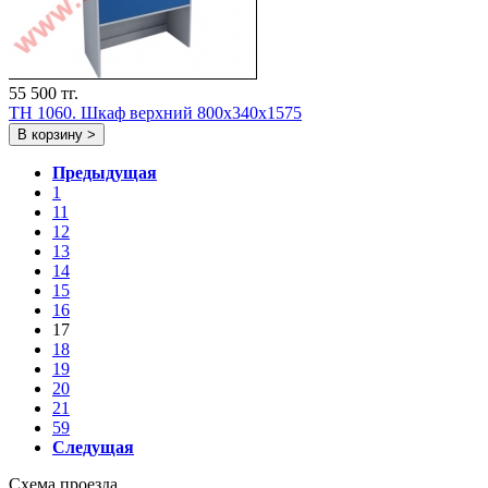
55 500 тг.
TH 1060. Шкаф верхний 800х340х1575
В корзину >
Предыдущая
1
11
12
13
14
15
16
17
18
19
20
21
59
Следущая
Схема проезда