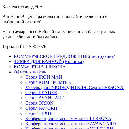
Каскеленская, д.50А
Внимание! Цены размещенные на сайте не являются
публичной офертой.
Назар аударыңыз! Веб-сайтта жарияланған бағалар ашық
ұсыныс болып табылмайды.
Торнадо PLUS © 2026
КОММЕРЧЕСКОЕ ПРЕДЛОЖЕНИЕ(инструкция)
ТУМБА ДЛЯ ВАННОЙ (Новинка)
КОМФОРТНАЯ ШКОЛА
Офисная мебель
Серия IRON MAN
Серия КОМПРОМИСС
Мебель для РУКОВОДИТЕЛЯ: Серия PERSONA
Серия LEADER
Серия AVANGARD
Серия ORION
Серия FAVORIT
Серия ТЕХНО
Конференц системы: - комплект PERSONA
Конференц системы: - комплект AVANGARD
Конференц системы: - комплект VULGARIS