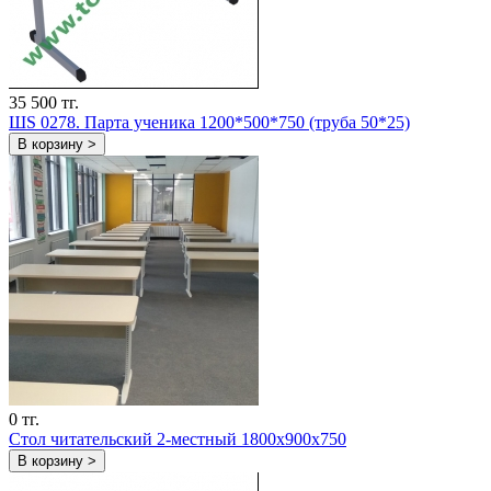
35 500 тг.
ШS 0278. Парта ученика 1200*500*750 (труба 50*25)
В корзину >
0 тг.
Стол читательский 2-местный 1800х900х750
В корзину >