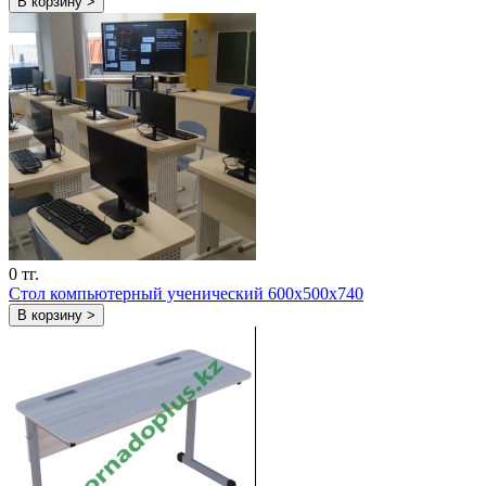
В корзину >
0 тг.
Стол компьютерный ученический 600х500х740
В корзину >