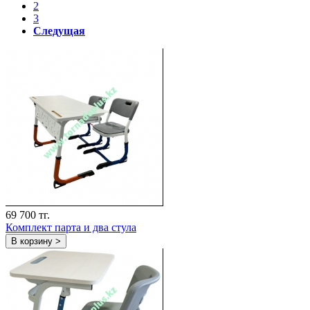
2
3
Следущая
69 700 тг.
Комплект парта и два стула
В корзину >