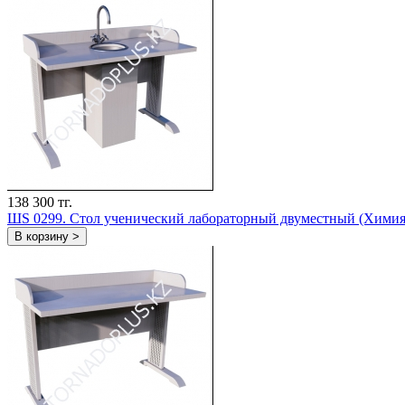
138 300 тг.
ШS 0299. Стол ученический лабораторный двуместный (Химия
В корзину >