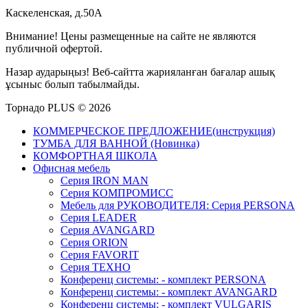
Каскеленская, д.50А
Внимание! Цены размещенные на сайте не являются
публичной офертой.
Назар аударыңыз! Веб-сайтта жарияланған бағалар ашық
ұсыныс болып табылмайды.
Торнадо PLUS © 2026
КОММЕРЧЕСКОЕ ПРЕДЛОЖЕНИЕ(инструкция)
ТУМБА ДЛЯ ВАННОЙ (Новинка)
КОМФОРТНАЯ ШКОЛА
Офисная мебель
Серия IRON MAN
Серия КОМПРОМИСС
Мебель для РУКОВОДИТЕЛЯ: Серия PERSONA
Серия LEADER
Серия AVANGARD
Серия ORION
Серия FAVORIT
Серия ТЕХНО
Конференц системы: - комплект PERSONA
Конференц системы: - комплект AVANGARD
Конференц системы: - комплект VULGARIS