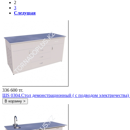
2
3
Следущая
336 600 тг.
ШS 0304.Стол демонстрационный ( с подводом электричества)
В корзину >