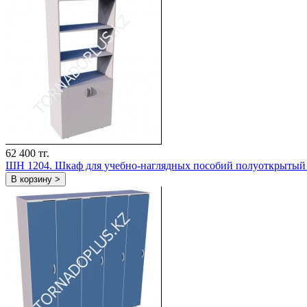
62 400 тг.
ШН 1204. Шкаф для учебно-наглядных пособий полуоткрытый
В корзину >