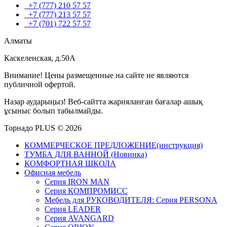
+7 (777) 210 57 57
+7 (777) 213 57 57
+7 (701) 722 57 57
Алматы
Каскеленская, д.50А
Внимание! Цены размещенные на сайте не являются
публичной офертой.
Назар аударыңыз! Веб-сайтта жарияланған бағалар ашық
ұсыныс болып табылмайды.
Торнадо PLUS © 2026
КОММЕРЧЕСКОЕ ПРЕДЛОЖЕНИЕ(инструкция)
ТУМБА ДЛЯ ВАННОЙ (Новинка)
КОМФОРТНАЯ ШКОЛА
Офисная мебель
Серия IRON MAN
Серия КОМПРОМИСС
Мебель для РУКОВОДИТЕЛЯ: Серия PERSONA
Серия LEADER
Серия AVANGARD