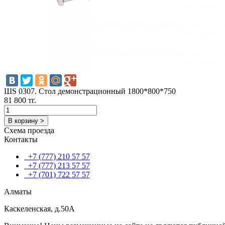
ШS 0307. Стол демонстрационный 1800*800*750
81 800 тг.
В корзину >
Схема проезда
Контакты
+7 (777) 210 57 57
+7 (777) 213 57 57
+7 (701) 722 57 57
Алматы
Каскеленская, д.50А