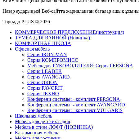
Внимание! Цены размещенные на сайте не являются публичной
Назар аударыңыз! Веб-сайтта жарияланған бағалар ашық ұсын
Торнадо PLUS © 2026
КОММЕРЧЕСКОЕ ПРЕДЛОЖЕНИЕ(инструкция)
ТУМБА ДЛЯ ВАННОЙ (Новинка)
КОМФОРТНАЯ ШКОЛА
Офисная мебель
Серия IRON MAN
Серия КОМПРОМИСС
Мебель для РУКОВОДИТЕЛЯ: Серия PERSONA
Серия LEADER
Серия AVANGARD
Серия ORION
Серия FAVORIT
Серия ТЕХНО
Конференц системы: - комплект PERSONA
Конференц системы: - комплект AVANGARD
Конференц системы: - комплект VULGARIS
Школьная мебель
Мебель для детских садов
Мебель в стиле ЛОФТ (НОВИНКА)
Казарменная мебель
Мебель для гостиниц