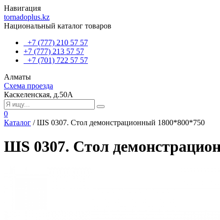
Навигация
tornadoplus.kz
Национальный каталог товаров
+7 (777) 210 57 57
+7 (777) 213 57 57
+7 (701) 722 57 57
Алматы
Схема проезда
Каскеленская, д.50А
0
Каталог
/
ШS 0307. Стол демонстрационный 1800*800*750
ШS 0307. Стол демонстрацио