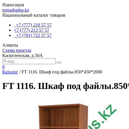
Навигация
tornadoplus.kz
Национальный каталог товаров
+7 (777) 210 57 57
+7 (777) 213 57 57
+7 (701) 722 57 57
Алматы
Схема проезда
Каскеленская, д.50А
0
Каталог
/
FT 1116. Шкаф под файлы.850*450*2000
FT 1116. Шкаф под файлы.850