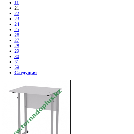
11
21
22
23
24
25
26
27
28
29
30
31
59
Следущая