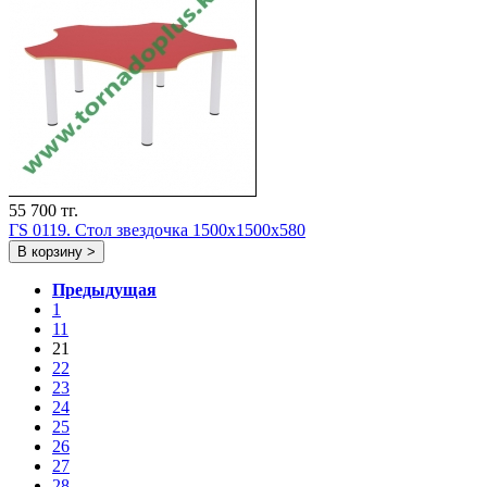
55 700 тг.
ГS 0119. Стол звездочка 1500x1500x580
В корзину >
Предыдущая
1
11
21
22
23
24
25
26
27
28