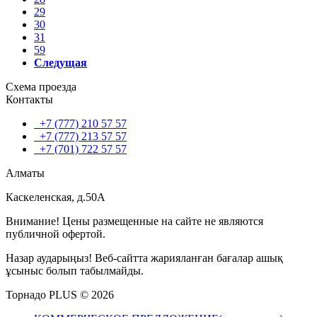
29
30
31
59
Следущая
Схема проезда
Контакты
+7 (777) 210 57 57
+7 (777) 213 57 57
+7 (701) 722 57 57
Алматы
Каскеленская, д.50А
Внимание! Цены размещенные на сайте не являются
публичной офертой.
Назар аударыңыз! Веб-сайтта жарияланған бағалар ашық
ұсыныс болып табылмайды.
Торнадо PLUS © 2026