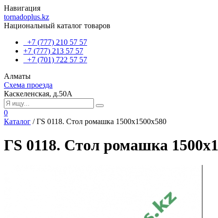
Навигация
tornadoplus.kz
Национальный каталог товаров
+7 (777) 210 57 57
+7 (777) 213 57 57
+7 (701) 722 57 57
Алматы
Схема проезда
Каскеленская, д.50А
0
Каталог
/
ГS 0118. Стол ромашка 1500x1500x580
ГS 0118. Стол ромашка 1500x