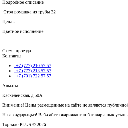
Подробное описание
Стол ромашка из трубы 32
Цена -
Цветное исполнение -
Схема проезда
Контакты
+7 (777) 210 57 57
+7 (777) 213 57 57
+7 (701) 722 57 57
Алматы
Каскеленская, д.50А
Внимание! Цены размещенные на сайте не являются публичной
Назар аударыңыз! Веб-сайтта жарияланған бағалар ашық ұсын
Торнадо PLUS © 2026