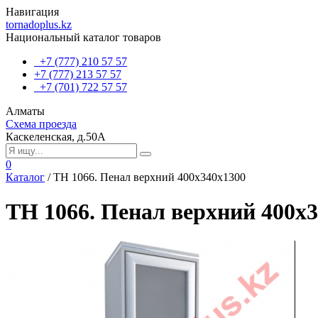
Навигация
tornadoplus.kz
Национальный каталог товаров
+7 (777) 210 57 57
+7 (777) 213 57 57
+7 (701) 722 57 57
Алматы
Схема проезда
Каскеленская, д.50А
0
Каталог
/
TH 1066. Пенал верхний 400х340х1300
TH 1066. Пенал верхний 400х