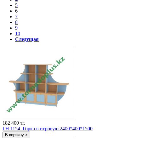
5
6
7
8
9
10
Следущая
182 400 тг.
ГH 1154. Горка в игровую 2400*400*1500
В корзину >