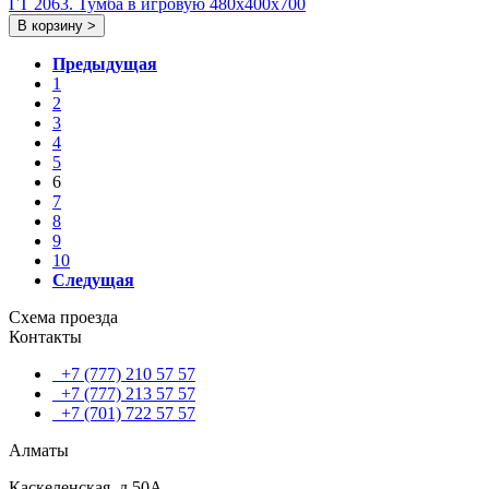
ГТ 2063. Тумба в игровую 480x400x700
В корзину >
Предыдущая
1
2
3
4
5
6
7
8
9
10
Следущая
Схема проезда
Контакты
+7 (777) 210 57 57
+7 (777) 213 57 57
+7 (701) 722 57 57
Алматы
Каскеленская, д.50А