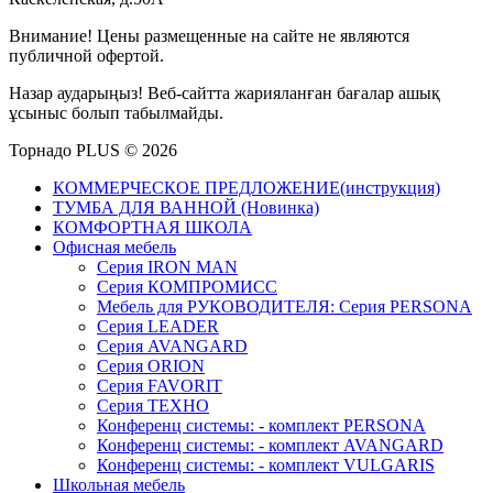
Внимание! Цены размещенные на сайте не являются
публичной офертой.
Назар аударыңыз! Веб-сайтта жарияланған бағалар ашық
ұсыныс болып табылмайды.
Торнадо PLUS © 2026
КОММЕРЧЕСКОЕ ПРЕДЛОЖЕНИЕ(инструкция)
ТУМБА ДЛЯ ВАННОЙ (Новинка)
КОМФОРТНАЯ ШКОЛА
Офисная мебель
Серия IRON MAN
Серия КОМПРОМИСС
Мебель для РУКОВОДИТЕЛЯ: Серия PERSONA
Серия LEADER
Серия AVANGARD
Серия ORION
Серия FAVORIT
Серия ТЕХНО
Конференц системы: - комплект PERSONA
Конференц системы: - комплект AVANGARD
Конференц системы: - комплект VULGARIS
Школьная мебель