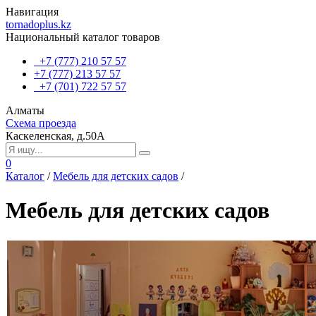
Навигация
tornadoplus.kz
Национальный каталог товаров
+7 (777) 210 57 57
+7 (777) 213 57 57
+7 (701) 722 57 57
Алматы
Схема проезда
Каскеленская, д.50А
0
Каталог
/
Мебель для детских садов
/
Мебель для детских садов