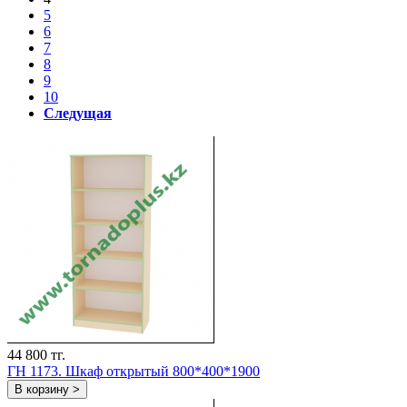
5
6
7
8
9
10
Следущая
44 800 тг.
ГH 1173. Шкаф открытый 800*400*1900
В корзину >