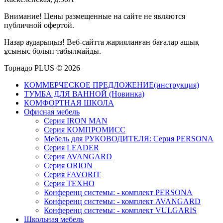
Внимание! Цены размещенные на сайте не являются
публичной офертой.
Назар аударыңыз! Веб-сайтта жарияланған бағалар ашық
ұсыныс болып табылмайды.
Торнадо PLUS © 2026
КОММЕРЧЕСКОЕ ПРЕДЛОЖЕНИЕ(инструкция)
ТУМБА ДЛЯ ВАННОЙ (Новинка)
КОМФОРТНАЯ ШКОЛА
Офисная мебель
Серия IRON MAN
Серия КОМПРОМИСС
Мебель для РУКОВОДИТЕЛЯ: Серия PERSONA
Серия LEADER
Серия AVANGARD
Серия ORION
Серия FAVORIT
Серия ТЕХНО
Конференц системы: - комплект PERSONA
Конференц системы: - комплект AVANGARD
Конференц системы: - комплект VULGARIS
Школьная мебель