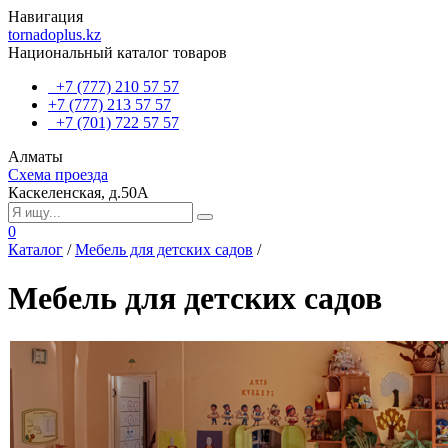
Навигация
tornadoplus.kz
Национальный каталог товаров
+7 (777) 210 57 57
+7 (777) 213 57 57
+7 (701) 722 57 57
Алматы
Схема проезда
Каскеленская, д.50А
0
Каталог
/
Мебель для детских садов
/
Мебель для детских садов