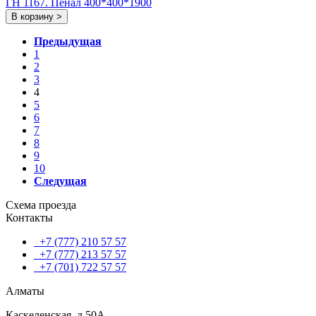
ГH 1167. Пенал 400*400*1900
В корзину >
Предыдущая
1
2
3
4
5
6
7
8
9
10
Следущая
Схема проезда
Контакты
+7 (777) 210 57 57
+7 (777) 213 57 57
+7 (701) 722 57 57
Алматы
Каскеленская, д.50А