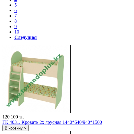
5
6
7
8
9
10
Следущая
120 100 тг.
ГК 4031. Кровать 2х ярусная 1440*640/940*1500
В корзину >