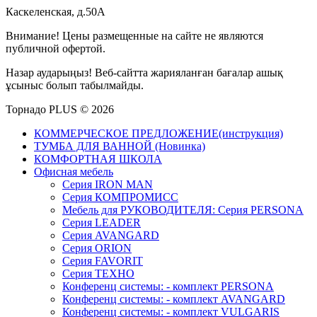
Каскеленская, д.50А
Внимание! Цены размещенные на сайте не являются
публичной офертой.
Назар аударыңыз! Веб-сайтта жарияланған бағалар ашық
ұсыныс болып табылмайды.
Торнадо PLUS © 2026
КОММЕРЧЕСКОЕ ПРЕДЛОЖЕНИЕ(инструкция)
ТУМБА ДЛЯ ВАННОЙ (Новинка)
КОМФОРТНАЯ ШКОЛА
Офисная мебель
Серия IRON MAN
Серия КОМПРОМИСС
Мебель для РУКОВОДИТЕЛЯ: Серия PERSONA
Серия LEADER
Серия AVANGARD
Серия ORION
Серия FAVORIT
Серия ТЕХНО
Конференц системы: - комплект PERSONA
Конференц системы: - комплект AVANGARD
Конференц системы: - комплект VULGARIS