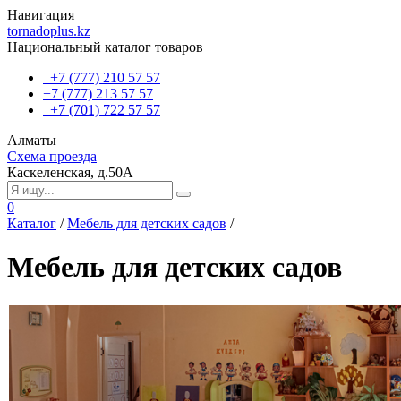
Навигация
tornadoplus.kz
Национальный каталог товаров
+7 (777) 210 57 57
+7 (777) 213 57 57
+7 (701) 722 57 57
Алматы
Схема проезда
Каскеленская, д.50А
0
Каталог
/
Мебель для детских садов
/
Мебель для детских садов