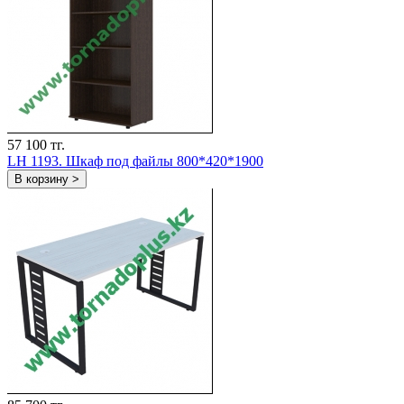
57 100 тг.
LH 1193. Шкаф под файлы 800*420*1900
В корзину >