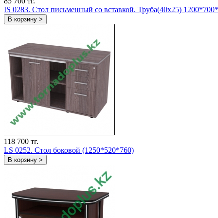
85 700 тг.
IS 0283. Стол письменный со вставкой. Труба(40х25) 1200*700
В корзину >
118 700 тг.
LS 0252. Стол боковой (1250*520*760)
В корзину >