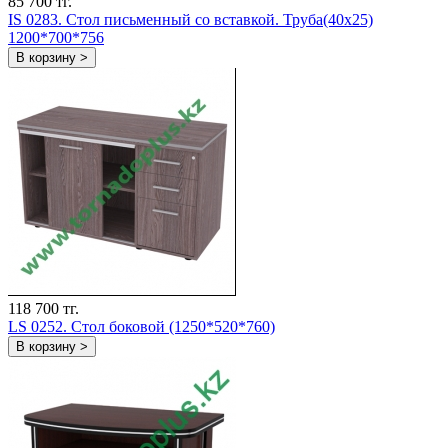
85 700 тг.
IS 0283. Стол письменный со вставкой. Труба(40х25)
1200*700*756
В корзину >
118 700 тг.
LS 0252. Стол боковой (1250*520*760)
В корзину >