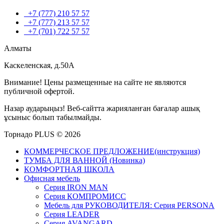
+7 (777) 210 57 57
+7 (777) 213 57 57
+7 (701) 722 57 57
Алматы
Каскеленская, д.50А
Внимание! Цены размещенные на сайте не являются
публичной офертой.
Назар аударыңыз! Веб-сайтта жарияланған бағалар ашық
ұсыныс болып табылмайды.
Торнадо PLUS © 2026
КОММЕРЧЕСКОЕ ПРЕДЛОЖЕНИЕ(инструкция)
ТУМБА ДЛЯ ВАННОЙ (Новинка)
КОМФОРТНАЯ ШКОЛА
Офисная мебель
Серия IRON MAN
Серия КОМПРОМИСС
Мебель для РУКОВОДИТЕЛЯ: Серия PERSONA
Серия LEADER
Серия AVANGARD