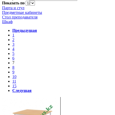
Показать по
Парта и стул
Предметные кабинеты
Стол преподавателя
Шкаф
Предыдущая
1
2
3
4
5
6
7
8
9
10
11
15
Следущая