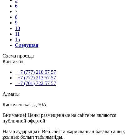
5
6
7
8
9
10
11
15
Следущая
Схема проезда
Контакты
+7 (777) 210 57 57
+7 (777) 213 57 57
+7 (701) 722 57 57
Алматы
Каскеленская, д.50А
Внимание! Цены размещенные на сайте не являются
публичной офертой.
Назар аударыңыз! Веб-сайтта жарияланған бағалар ашық
ұсыныс болып табылмайды.