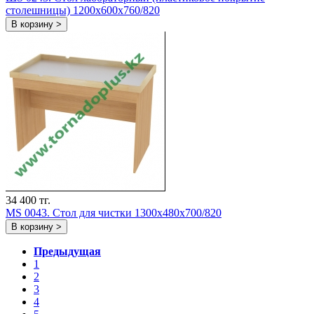
столешницы) 1200х600х760/820
В корзину >
34 400 тг.
MS 0043. Стол для чистки 1300х480х700/820
В корзину >
Предыдущая
1
2
3
4