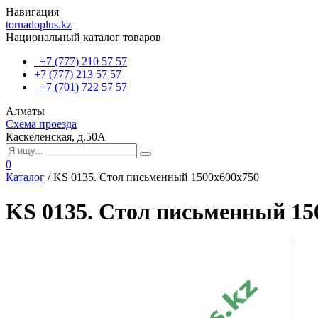
Навигация
tornadoplus.kz
Национальный каталог товаров
+7 (777) 210 57 57
+7 (777) 213 57 57
+7 (701) 722 57 57
Алматы
Схема проезда
Каскеленская, д.50А
0
Каталог
/
KS 0135. Стол письменный 1500х600х750
KS 0135. Стол письменный 15