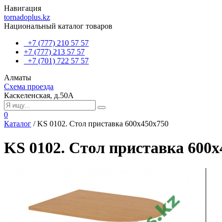
Навигация
tornadoplus.kz
Национальный каталог товаров
+7 (777) 210 57 57
+7 (777) 213 57 57
+7 (701) 722 57 57
Алматы
Схема проезда
Каскеленская, д.50А
0
Каталог
/
KS 0102. Стол приставка 600х450х750
KS 0102. Стол приставка 600х