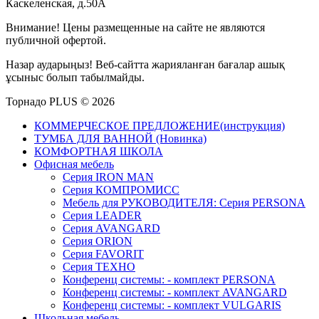
Каскеленская, д.50А
Внимание! Цены размещенные на сайте не являются
публичной офертой.
Назар аударыңыз! Веб-сайтта жарияланған бағалар ашық
ұсыныс болып табылмайды.
Торнадо PLUS © 2026
КОММЕРЧЕСКОЕ ПРЕДЛОЖЕНИЕ(инструкция)
ТУМБА ДЛЯ ВАННОЙ (Новинка)
КОМФОРТНАЯ ШКОЛА
Офисная мебель
Серия IRON MAN
Серия КОМПРОМИСС
Мебель для РУКОВОДИТЕЛЯ: Серия PERSONA
Серия LEADER
Серия AVANGARD
Серия ORION
Серия FAVORIT
Серия ТЕХНО
Конференц системы: - комплект PERSONA
Конференц системы: - комплект AVANGARD
Конференц системы: - комплект VULGARIS
Школьная мебель