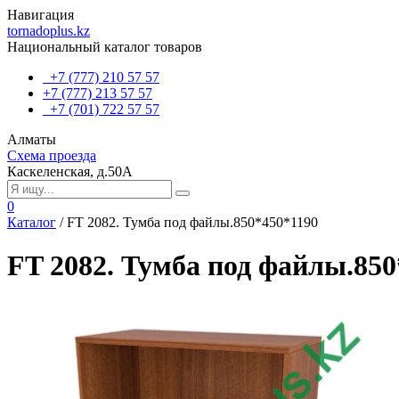
Навигация
tornadoplus.kz
Национальный каталог товаров
+7 (777) 210 57 57
+7 (777) 213 57 57
+7 (701) 722 57 57
Алматы
Схема проезда
Каскеленская, д.50А
0
Каталог
/
FT 2082. Тумба под файлы.850*450*1190
FT 2082. Тумба под файлы.850