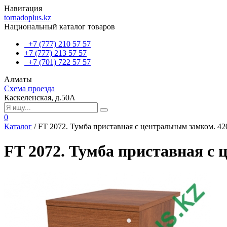
Навигация
tornadoplus.kz
Национальный каталог товаров
+7 (777) 210 57 57
+7 (777) 213 57 57
+7 (701) 722 57 57
Алматы
Схема проезда
Каскеленская, д.50А
0
Каталог
/
FT 2072. Тумба приставная с центральным замком. 4
FT 2072. Тумба приставная с