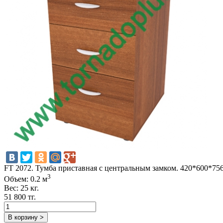
FT 2072. Тумба приставная с центральным замком. 420*600*75
3
Объем: 0.2 м
Вес: 25 кг.
51 800 тг.
В корзину >